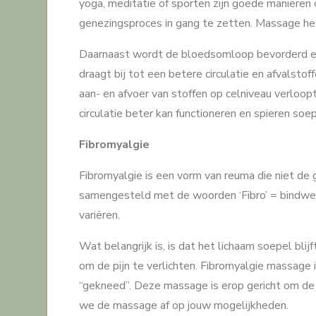
yoga, meditatie of sporten zijn goede manieren 
genezingsproces in gang te zetten. Massage hee
Daarnaast wordt de bloedsomloop bevorderd en 
draagt bij tot een betere circulatie en afvals
aan- en afvoer van stoffen op celniveau verloo
circulatie beter kan functioneren en spieren so
Fibromyalgie
Fibromyalgie is een vorm van reuma die niet de
samengesteld met de woorden ‘Fibro’ = bindweefs
variëren.
Wat belangrijk is, is dat het lichaam soepel bli
om de pijn te verlichten. Fibromyalgie massage 
“gekneed”. Deze massage is erop gericht om d
we de massage af op jouw mogelijkheden.