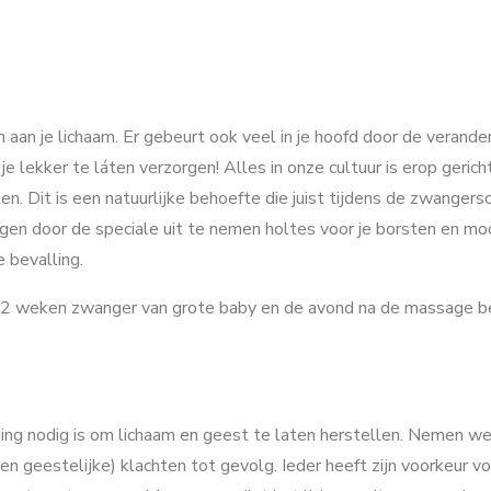
n aan je lichaam. Er gebeurt ook veel in je hoofd door de verander
e lekker te láten verzorgen! Alles in onze cultuur is erop gerich
en. Dit is een natuurlijke behoefte die juist tijdens de zwangersc
liggen door de speciale uit te nemen holtes voor je borsten en 
 bevalling.
 42 weken zwanger van grote baby en de avond na de massage be
ning nodig is om lichaam en geest te laten herstellen. Nemen we
(en geestelijke) klachten tot gevolg. Ieder heeft zijn voorkeur v