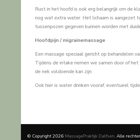
Rust in het hoofd is ook erg belangrijk om de kl
nog wat extra water. Het lichaam is aangezet t
tussenpozen gegeven kunnen worden met duideli
Hoofdpijn / migrainemassage
Een massage speciaal gericht op behandelen van h
Tijdens de intake nemen we samen door of het v
de nek voldoende kan zijn.
Ook hier is water drinken vooraf, eventueel tij
© Copyright 2026
MassagePraktijk Dalfsen
. Alle recht