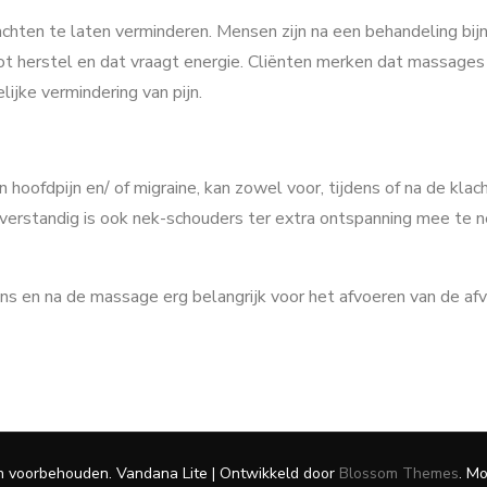
achten te laten verminderen. Mensen zijn na een behandeling bijn
ot herstel en dat vraagt energie. Cliënten merken dat massages 
jke vermindering van pijn.
oofdpijn en/ of migraine, kan zowel voor, tijdens of na de klacht 
erstandig is ook nek-schouders ter extra ontspanning mee te n
dens en na de massage erg belangrijk voor het afvoeren van de a
en voorbehouden.
Vandana Lite | Ontwikkeld door
Blossom Themes
. M