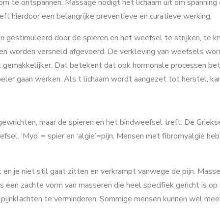
om te ontspannen. Massage nodigt het lichaam uit om spanning en
ft hierdoor een belangrijke preventieve en curatieve werking.
gestimuleerd door de spieren en het weefsel te strijken, te k
toffen worden versneld afgevoerd. De verkleving van weefsels 
pt gemakkelijker. Dat betekent dat ook hormonale processen be
epeler gaan werken. Als t lichaam wordt aangezet tot herstel, k
 gewrichten, maar de spieren en het bindweefsel treft. De Griek
el. ‘Myo’ = spier en ‘algie’=pijn. Mensen met fibromyalgie hebbe
jft en je niet stil gaat zitten en verkrampt vanwege de pijn. Mas
is een zachte vorm van masseren die heel specifiek gericht is op
e pijnklachten te verminderen. Sommige mensen kunnen wel mee